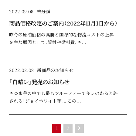
会社情報
2022.09.08
未分類
お問合せ
商品価格改定のご案内（2022年11月1日から）
昨今の原油価格の高騰と国際的な物流コストの上昇
オンラインショップ
を主な原因として、資材や燃料費、さ...
2022.02.08
新商品のお知らせ
「白晴レ」発売のお知らせ
さつま芋の中でも最もフルーティーでキレのあると評
される「ジョイホワイト芋」。この...
keyboard_arrow_right
1
2